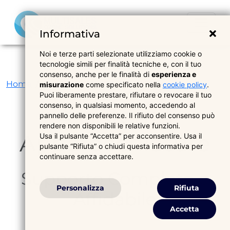
Informativa
Noi e terze parti selezionate utilizziamo cookie o
tecnologie simili per finalità tecniche e, con il tuo
consenso, anche per le finalità di
esperienza e
Home
Servizi per Medici
Assistenza
misurazione
come specificato nella
cookie policy
.
Puoi liberamente prestare, rifiutare o revocare il tuo
consenso, in qualsiasi momento, accedendo al
Assistenza
pannello delle preferenze. Il rifiuto del consenso può
rendere non disponibili le relative funzioni.
Apparecchiature
Usa il pulsante “Accetta” per acconsentire. Usa il
pulsante “Rifiuta” o chiudi questa informativa per
continuare senza accettare.
Supporto Completo e
Personalizza
Rifiuta
Affidabile
Accetta