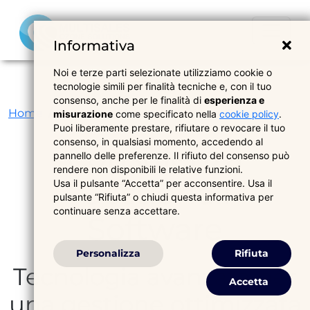
Informativa
Noi e terze parti selezionate utilizziamo cookie o
tecnologie simili per finalità tecniche e, con il tuo
consenso, anche per le finalità di
esperienza e
Home
Servizi per Medici
Gestionali Software
misurazione
come specificato nella
cookie policy
.
Puoi liberamente prestare, rifiutare o revocare il tuo
consenso, in qualsiasi momento, accedendo al
Consulenza
pannello delle preferenze. Il rifiuto del consenso può
rendere non disponibili le relative funzioni.
Gestionali
Usa il pulsante “Accetta” per acconsentire. Usa il
pulsante “Rifiuta” o chiudi questa informativa per
continuare senza accettare.
Software
Personalizza
Rifiuta
Tecnologia avanzata per
Accetta
una gestione ottimizzata